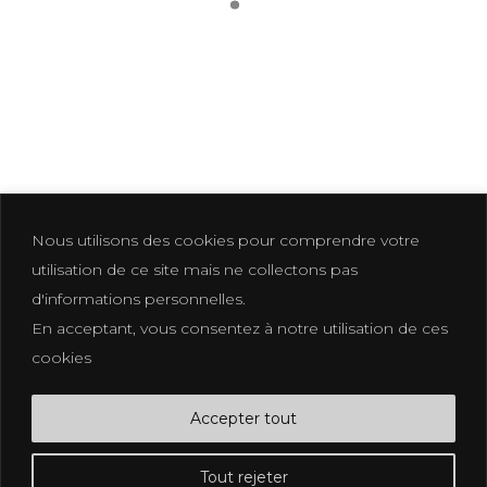
Nous utilisons des cookies pour comprendre votre
utilisation de ce site mais ne collectons pas
d'informations personnelles.
En acceptant, vous consentez à notre utilisation de ces
Photographer based in La Croix Valmer
cookies
photographe@eliakuhn.com
Mentions Légales & CGV
Accepter tout
FB.
IN.
PI.
Tout rejeter