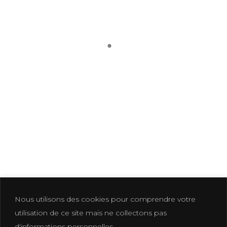
Photographer based in La Croix Valmer
photographe@eliakuhn.com
Mentions Légales & CGV
FB.
IN.
PI.
Nous utilisons des cookies pour comprendre votre
utilisation de ce site mais ne collectons pas
d'informations personnelles.