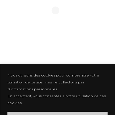
CHALET MEGÈVE
-25
Nous utilisons des cookies pour comprendre votre
utilisation de ce site mais ne collectons pas
d'informations personnelles.
En acceptant, vous consentez à notre utilisation de ces
Photographer based in La Croix Valmer
cookies
photographe@eliakuhn.com
Mentions Légales & CGV