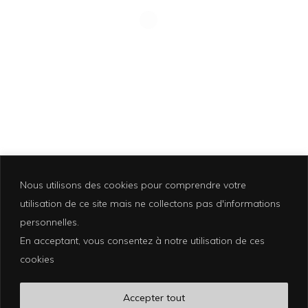
CHALET MEGÈVE -4
Nous utilisons des cookies pour comprendre votre
utilisation de ce site mais ne collectons pas d'informations
personnelles.
En acceptant, vous consentez à notre utilisation de ces
Photographer based in La Croix Valmer
cookies
photographe@eliakuhn.com
Mentions Légales & CGV
Accepter tout
FB.
IN.
PI.