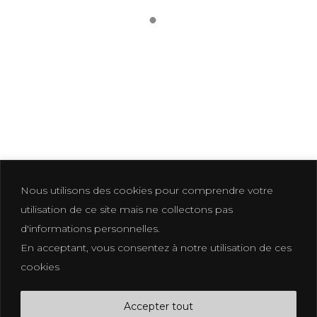
CORPORATE-3
Nous utilisons des cookies pour comprendre votre
utilisation de ce site mais ne collectons pas
d'informations personnelles.
En acceptant, vous consentez à notre utilisation de ces
Photographer based in La Croix Valmer
cookies
photographe@eliakuhn.com
Mentions Légales & CGV
Accepter tout
FB.
IN.
PI.