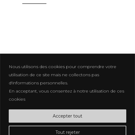
Nous utilisons des cookies pour comprendre votre
utilisation de ce site mais ne collectons pas
d'informations personnelles.
En acceptant, vous consentez à notre utilisation de ces
Photographer based in La Croix Valmer
cookies
photographe@eliakuhn.com
Mentions Légales & CGV
Accepter tout
FB.
IN.
PI.
Tout rejeter