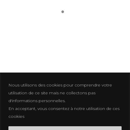
EVENEMENT ET
REPORTAGE 2-2
Nous utilisons des cookies pour comprendre votre
utilisation de ce site mais ne collectons pas
d'informations personnelles.
En acceptant, vous consentez à notre utilisation de ces
Photographer based in La Croix Valmer
cookies
photographe@eliakuhn.com
Mentions Légales & CGV