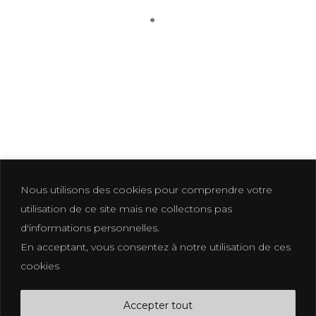
LIFE STYLE-13
Nous utilisons des cookies pour comprendre votre
utilisation de ce site mais ne collectons pas
d'informations personnelles.
En acceptant, vous consentez à notre utilisation de ces
Photographer based in La Croix Valmer
cookies
photographe@eliakuhn.com
Mentions Légales & CGV
Accepter tout
FB.
IN.
PI.