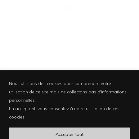
STYLE-14
Nous utilisons des cookies pour comprendre votre
utilisation de ce site mais ne collectons pas d'informations
personnelles.
En acceptant, vous consentez à notre utilisation de ces
Photographer based in La Croix Valmer
cookies
photographe@eliakuhn.com
Mentions Légales & CGV
Accepter tout
FB.
IN.
PI.