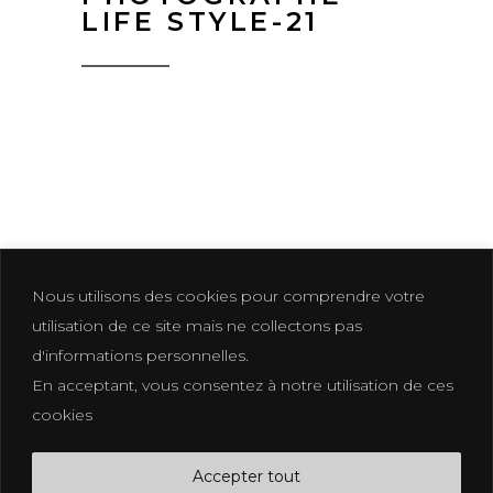
LIFE STYLE-21
Nous utilisons des cookies pour comprendre votre
utilisation de ce site mais ne collectons pas
d'informations personnelles.
En acceptant, vous consentez à notre utilisation de ces
Photographer based in La Croix Valmer
cookies
photographe@eliakuhn.com
Mentions Légales & CGV
Accepter tout
FB.
IN.
PI.