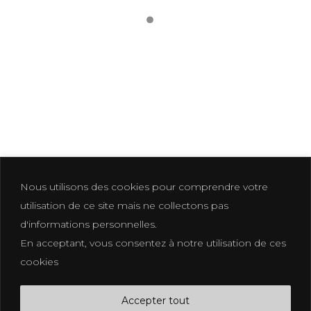
LIFE STYLE-22
Nous utilisons des cookies pour comprendre votre
utilisation de ce site mais ne collectons pas
d'informations personnelles.
En acceptant, vous consentez à notre utilisation de ces
Photographer based in La Croix Valmer
cookies
photographe@eliakuhn.com
Mentions Légales & CGV
Accepter tout
FB.
IN.
PI.