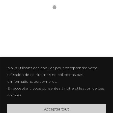
LIFE STYLE 3-22
Nous utilisons des cookies pour comprendre votre
utilisation de ce site mais ne collectons pas
d'informations personnelles.
En acceptant, vous consentez à notre utilisation de ces
Photographer based in La Croix Valmer
cookies
photographe@eliakuhn.com
Mentions Légales & CGV
Accepter tout
FB.
IN.
PI.