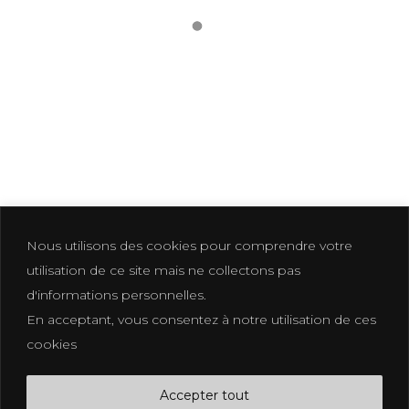
LIFE STYLE 4-4
Nous utilisons des cookies pour comprendre votre
utilisation de ce site mais ne collectons pas
d'informations personnelles.
En acceptant, vous consentez à notre utilisation de ces
Photographer based in La Croix Valmer
cookies
photographe@eliakuhn.com
Mentions Légales & CGV
Accepter tout
FB.
IN.
PI.