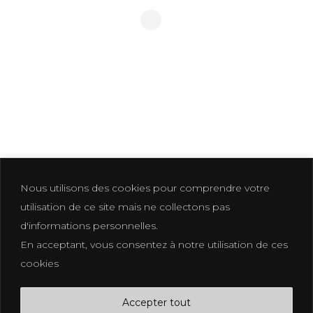
MARIAGE VAR-30
Nous utilisons des cookies pour comprendre votre
utilisation de ce site mais ne collectons pas
d'informations personnelles.
En acceptant, vous consentez à notre utilisation de ces
Photographer based in La Croix Valmer
cookies
photographe@eliakuhn.com
Mentions Légales & CGV
Accepter tout
FB.
IN.
PI.