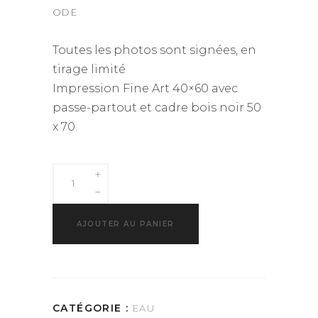
ODE
Toutes les photos sont signées, en
tirage limité
Impression Fine Art 40×60 avec
passe-partout et cadre bois noir 50
x 70.
AJOUTER AU PANIER
CATÉGORIE :
EAU