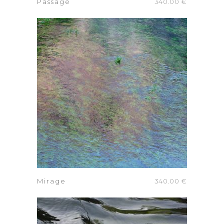
Passage
340.00
€
AJOUTER AU PANIER
Mirage
340.00
€