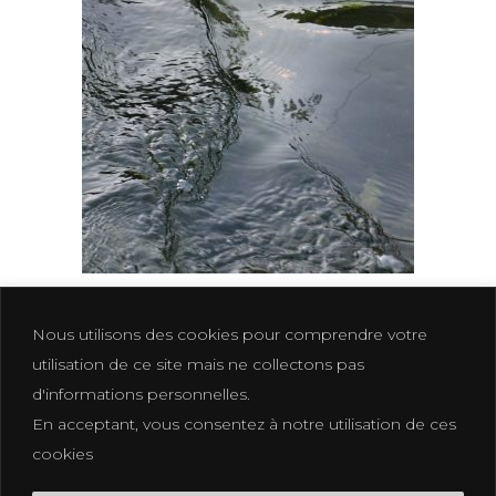
AJOUTER AU PANIER
Clair de lune
340.00
€
Nous utilisons des cookies pour comprendre votre
utilisation de ce site mais ne collectons pas
d'informations personnelles.
En acceptant, vous consentez à notre utilisation de ces
Photographe La Croix Valmer – St Tropez
cookies
photographe@eliakuhn.com
Mentions Légales & CGV