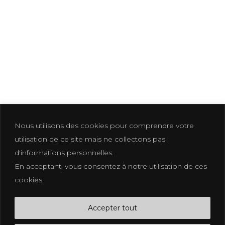
FB.
IN.
PT.
Nous utilisons des cookies pour comprendre votre
utilisation de ce site mais ne collectons pas
d'informations personnelles.
En acceptant, vous consentez à notre utilisation de ces
Photographer based in La Croix Valmer
cookies
photographe@eliakuhn.com
Mentions Légales & CGV
Accepter tout
FB.
IN.
PI.