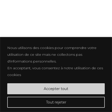
LEAVE A REPLY
Vous devez
vous connecter
pour
publier un commentaire.
Nous utilisons des cookies pour comprendre votre
utilisation de ce site mais ne collectons pas
d'informations personnelles.
En acceptant, vous consentez à notre utilisation de ces
Photographer based in La Croix Valmer
cookies
photographe@eliakuhn.com
Mentions Légales & CGV
Accepter tout
FB.
IN.
PI.
Tout rejeter