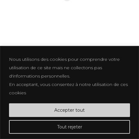
LEAVE A REPLY
Vous devez
vous connecter
pour
publier un commentaire.
Nous utilisons des cookies pour comprendre votre
utilisation de ce site mais ne collectons pas
d'informations personnelles.
En acceptant, vous consentez à notre utilisation de ces
Photographer based in La Croix Valmer
cookies
photographe@eliakuhn.com
Mentions Légales & CGV
Accepter tout
FB.
IN.
PI.
Tout rejeter